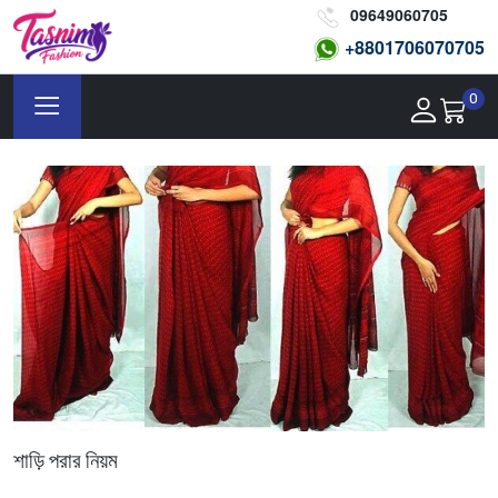
09649060705
+8801
706070705
0
শাড়ি পরার নিয়ম