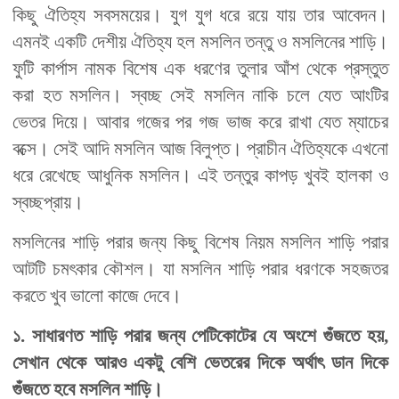
কিছু ঐতিহ্য সবসময়ের। যুগ যুগ ধরে রয়ে যায় তার আবেদন।
এমনই একটি দেশীয় ঐতিহ্য হল মসলিন তন্তু ও মসলিনের শাড়ি।
ফুটি কার্পাস নামক বিশেষ এক ধরণের তুলার আঁশ থেকে প্রস্তুত
করা হত মসলিন। স্বচ্ছ সেই মসলিন নাকি চলে যেত আংটির
ভেতর দিয়ে। আবার গজের পর গজ ভাজ করে রাখা যেত ম্যাচের
বক্সে। সেই আদি মসলিন আজ বিলুপ্ত। প্রাচীন ঐতিহ্যকে এখনো
ধরে রেখেছে আধুনিক মসলিন। এই তন্তুর কাপড় খুবই হালকা ও
স্বচ্ছপ্রায়।
মসলিনের শাড়ি পরার জন্য কিছু বিশেষ নিয়ম মসলিন শাড়ি পরার
আটটি চমৎকার কৌশল। যা মসলিন শাড়ি পরার ধরণকে সহজতর
করতে খুব ভালো কাজে দেবে।
১. সাধারণত শাড়ি পরার জন্য পেটিকোটের যে অংশে গুঁজতে হয়,
সেখান থেকে আরও একটু বেশি ভেতরের দিকে অর্থাৎ ডান দিকে
গুঁজতে হবে মসলিন শাড়ি।