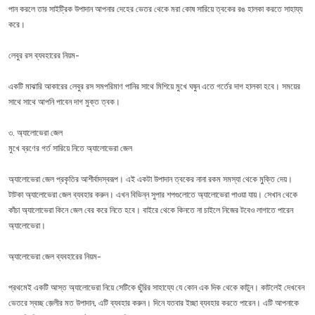
পান করলে তার সাইট্রিক উপাদান আপনার দেহের ভেতর থেকে মরা কোষ সারিয়ে ত্বকের রঙ হালকা করতে সাহায্য
করে।
লেবুর রস ব্যবহারের নিয়ম-
একটি মাঝারি আকারের লেবুর রস সমপরিমাণ পানির সাথে মিশিয়ে মুখে ঘষুন এতে গর্তের দাগ হালকা হবে। সময়ের
সাথে সাথে আপনি পাবেন দাগ মুক্ত ত্বক।
৩. অ্যালোভেরা জেল
মুখে ব্রণের গর্ত সারিয়ে নিতে অ্যালোভেরা জেল
অ্যালোভেরা জেল প্রকৃতির আশীর্বাদস্বরূপ। এই একটা উপাদান ত্বকের নানা রকম সমস্যা থেকে মু্ক্তি দেয়।
টাটকা অ্যালোভেরা জেল ব্যবহার করুন। এখন বিভিন্ন সুপার শপগুলোতে অ্যালোভেরা পাওয়া যায়। সেখান থেকে
কাঁচা অ্যালোভেরা কিনে জেল বের করে নিতে হবে। বাইরে থেকে কিনতে না চাইলে নিজের টবেও লাগাতে পারেন
অ্যালোভেরা।
অ্যালোভেরা জেল ব্যবহারের নিয়ম-
প্রথমেই একটি আস্ত অ্যালোভেরা নিয়ে সেটিকে ছুঁরির সাহায্যে যে কোন এক দিক থেকে কাটুন। কাটলেই দেখবেন
ভেতরে স্বচ্ছ জ়েলীর মত উপাদান, এটি ব্যবহার করুন। দিনে যতবার ইচ্ছা ব্যবহার করতে পারেন। এটি আপনাকে