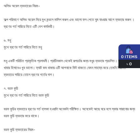
অলিভ অয়েল ব্যবহারের নিয়ম-
অল্প পরিমাণে অলিভ অয়েল নিয়ে মুখ মন্ডলে মালিশ করুন এবং ভালো ফল পেতে ঘুম যাওয়ার আগে ব্যবহার করুন ।
ব্রণের গর্ত সারিয়ে নিতে এটি বেশ কার্যকরী।
৬. মধু
মুখে ব্রণের গর্ত সারিয়ে নিতে মধু
0
ITEMS
মধু একটি পরিচিত প্রাকৃতিক প্রসাধনী। প্রাচীনকাল থেকেই রূপচর্চার জন্য মধুর ব্যবহার প্রচলিত। মধুর মিষ্টতা
৳
0
খাবার হিসাবেও খুব ভালো। ফ্যাট কম থাকায় এটি আপনাকে ফিট থাকতে যেমন সাহায্য করে তেমনি নিয়মিত
ব্যবহারে সারিয়ে তোলে ব্রণের গর্তের দাগ।
৭. বরফ কুচি
মুখে ব্রণের গর্ত সারিয়ে নিতে বরফ কুচি
বরফ কুচির ব্যবহারে ব্রণের গর্ত হালকা হওয়াটা অনেকটা পরীক্ষিত। অনেকেই আছে ঘরে বসে স্কার সারানোর জন্য
বরফ কুচি ব্যবহার করে থাকে।
বরফ কুচি ব্যবহারের নিয়ম-