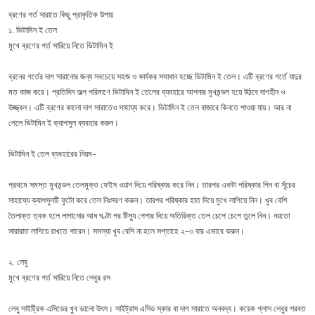
ব্রণের গর্ত সারাতে কিছু প্রাকৃতিক উপায়
১. ভিটামিন ই তেল
মুখে ব্রণের গর্ত সারিয়ে নিতে ভিটামিন ই
ব্রনের গর্তের দাগ সারানোর জন্য সবচেয়ে সহজ ও কার্যকর সমাধান হচ্ছে ভিটামিন ই তেল। এটি ব্রণের গর্তে যাদুর
মত কাজ করে। প্রতিদিন অল্প পরিমাণে ভিটামিন ই তেলের ব্যবহারে আপনার মুখমন্ডল হয়ে উঠবে দাগহীন ও
উজ্জ্বল। এটি ব্রণের কালো দাগ সারাতেও সাহায্য করে। ভিটামিন ই তেল বাজারে কিনতে পাওয়া যায়। আর না
পেলে ভিটামিন ই ক্যাপসুল ব্যবহার করুন।
ভিটামিন ই তেল ব্যবহারের নিয়ম-
প্রথমে সমস্ত মুখমন্ডল তেলমুক্ত ফেইস ওয়াশ দিয়ে পরিষ্কার করে নিন। তারপর একটা পরিষ্কার পিন বা সূঁচের
সাহায্যে ক্যাপসুলটি ফুটো করে তেল নিঃসরণ করুন। তারপর পরিষ্কার হাত দিয়ে মুখে লাগিয়ে নিন। খুব বেশি
তৈলাক্ত ত্বক হলে লাগানোর আধ ঘণ্টা পর টিস্যু পেপার দিয়ে অতিরিক্ত তেল চেপে চেপে তুলে নিন। নয়তো
সারারাত লাগিয়ে রাখতে পারেন। সমস্যা খুব বেশি না হলে সপ্তাহে ২-৩ বার এভাবে করুন।
২. লেবু
মুখে ব্রণের গর্ত সারিয়ে নিতে লেবুর রস
লেবু সাইট্রিক এসিডের খুব ভালো উৎস। সাইট্রাস এসিড স্কার বা দাগ সারাতে অনবদ্য। কয়েক গ্লাস লেবুর শরবত