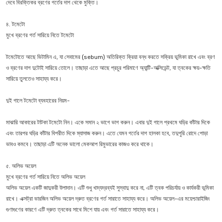
দেবে বিরক্তিকর ব্রণের গর্তের দাগ থেকে মুক্তি।
৪. টমেটো
মুখে ব্রণের গর্ত সারিয়ে নিতে টমেটো
টমেটোতে আছে ভিটামিন এ, যা সেবামের (sebum) অতিরিক্ত ক্রিয়া বন্ধ করতে সক্রিয় ভূ্মিকা রাখে এবং ব্রণ
ও ব্রণের দাগ দুটোই সারিয়ে তোলে। তাছাড়া এতে আছে প্রচুর পরিমাণে অ্যান্টি-অক্সিডেন্ট, যা ত্বকের ক্ষয়-ক্ষতি
সারিয়ে তুলতেও সাহায্য করে।
দুই গালে টমেটো ব্যবহারের নিয়ম-
মাঝারি আকারের টাটকা টমেটো নিন। একে সমান ২ ভাগে ভাগ করুন। এবার দুই গালে প্রথমে ঘড়ির কাঁটার দিকে
এবং তারপর ঘড়ির কাঁটার বিপরীত দিকে ম্যাসাজ করুন। এতে যেমন গর্তের দাগ হালকা হবে, তদুপুরি রোদে পোড়া
ভাবও কমবে। তাছাড়া এটি অনেক ভালো মেকআপ রিমুভারের কাজও করে থাকে।
৫. অলিভ অয়েল
মুখে ব্রণের গর্ত সারিয়ে নিতে অলিভ অয়েল
অলিভ অয়েল একটি জাদুকরী উপাদান। এটি শুধু খাদ্যদ্রব্যই সুস্বাদু করে না, এটি ত্বক পরিচর্যায় ও কার্যকরী ভূমিকা
রাখে। এক্সট্রা ভারজিন অলিভ অয়েল দ্রুত ব্রণের গর্ত সারাতে সাহায্য করে। অলিভ অয়েল-এর ময়েশ্চারাইজিং
গুণাগুণের কারণে এটি দ্রুত ত্বকের সাথে মিশে যায় এবং গর্ত সারাতে সাহায্য করে।