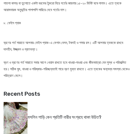
পাতলা কাপড় বা তুলোতে একটা বরফের টু্করো নিয়ে গর্তের জায়গায় ১৫-২০ মিনিট ঘষে লাগান। এতে ত্বকে
আরামদায়ক অনুভূতির পাশাপাশি সারিয়ে দেবে গর্তের দাগ।
৮. ফেইস প্যাক
ব্রণের গর্ত সারাতে আপনার ফেইস প্যাক-এ মেশান বেসন, টকদই ও শসার রস। এটি আপনার ত্বককে রাখবে
দাগহীন, উজ্জ্বল ও প্রাণবন্ত।
ব্রণ ও ব্রণের গর্ত সারাতে সবার আগে খেয়াল রাখতে হবে খাওয়া-দাওয়া এবং জীবনযাত্রা যেন সুস্থ ও পরিকল্পিত
হয়। সঠিক ঘুম, খাওয়া ও পরিষ্কার-পরিচ্ছন্নতাই পারে ব্রণ মুক্ত রাখতে। এতে ত্বকের অন্য্যন্য সমস্যা থেকেও
পরিত্রাণ মেলে।
Recent Posts
মসলিন শাড়ি কেন প্রতিটি নারীর সংগ্রহে থাকা উচিত?